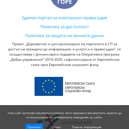
ГОРЕ
Единен портал за електронно правосъдие
Политика за достъпност
Политика за защита на личните данни
Проект „Доразвитие и централизиране на порталите в СП за
достъп на граждани до информация, е-услуги и е-правосъдие“, се
осъществява с финансовата подкрепа на Оперативна програма
„Добро управление“ 2014-2020, съфинансирана от Европейския
съюз чрез Европейския социален фонд
Този сайт използва бисквитки (cookies). Като приемете бисквитките, можете да
се възползвате от оптималното поведение на сайта.
Приемам
Отказ
Повече информация