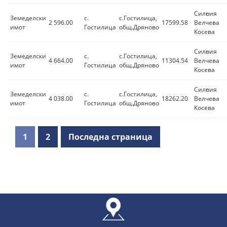
Силвия
Земеделски
с.
с.Гостилица,
2 596.00
17599.58
Велчева
имот
Гостилица
общ.Дряново
Косева
Силвия
Земеделски
с.
с.Гостилица,
4 664.00
11304.54
Велчева
имот
Гостилица
общ.Дряново
Косева
Силвия
Земеделски
с.
с.Гостилица,
4 038.00
18262.20
Велчева
имот
Гостилица
общ.Дряново
Косева
1
2
Последна страница