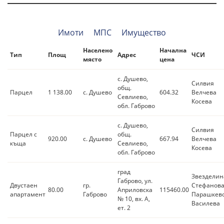
Имоти
МПС
Имущество
Населено
Начална
Тип
Площ
Адрес
ЧСИ
място
цена
с. Душево,
Силвия
общ.
Парцел
1 138.00
с. Душево
604.32
Велчева
Севлиево,
Косева
обл. Габрово
с. Душево,
Силвия
Парцел с
общ.
920.00
с. Душево
667.94
Велчева
къща
Севлиево,
Косева
обл. Габрово
град
Звезделин
Габрово, ул.
Двустаен
гр.
Стефанов
80.00
Априловска
115460.00
апартамент
Габрово
Парашкево
№ 10, вх. А,
Василева
ет. 2