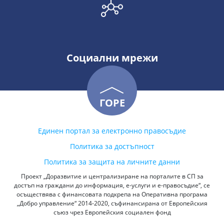
Социални мрежи
ГОРЕ
Единен портал за електронно правосъдие
Политика за достъпност
Политика за защита на личните данни
Проект „Доразвитие и централизиране на порталите в СП за
достъп на граждани до информация, е-услуги и е-правосъдие“, се
осъществява с финансовата подкрепа на Оперативна програма
„Добро управление“ 2014-2020, съфинансирана от Европейския
съюз чрез Европейския социален фонд