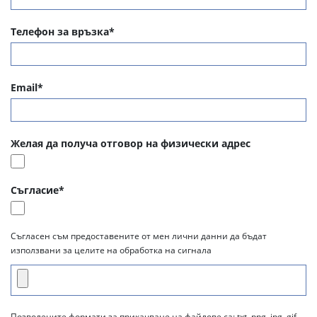
Телефон за връзка*
Email*
Желая да получа отговор на физически адрес
Съгласие*
Съгласен съм предоставените от мен лични данни да бъдат
използвани за целите на обработка на сигнала
Позволените формати за прикачване на файлове са: txt, png, jpg, gif,