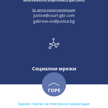
За друга кореспонденция
:
justice@court-gbr.com
gabrovo-os@justice.bg
Социални мрежи
ГОРЕ
Единен портал за електронно правосъдие