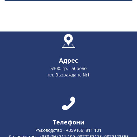
Адрес
5300, гр. Габрово
пл. Възраждане №1
Телефони
Ръководство - +359 (66) 811 101
Деловодство - +359 (66) 811 109; 0877258175; 0879123555