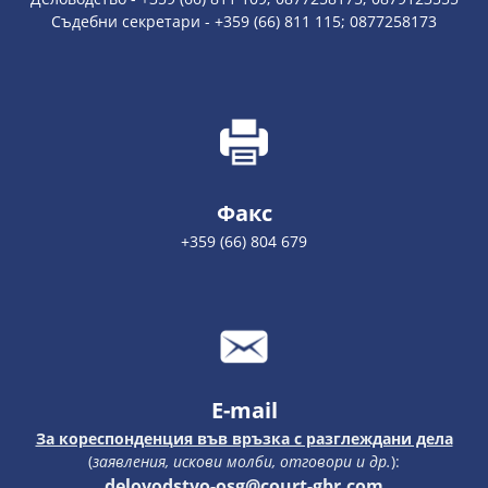
Съдебни секретари - +359 (66) 811 115; 0877258173
Факс
+359 (66) 804 679
E-mail
За кореспонденция във връзка с разглеждани дела
(
заявления, искови молби, отговори и др.
):
delovodstvo-osg@court-gbr.com