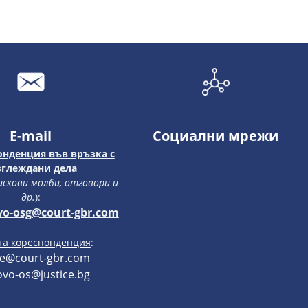
E-mail
Социални мрежи
онденция във връзка с
зглеждани дела
 искови молби, отговори и
др.
):
vo-osg@court-gbr.com
уга кореспонденция
:
ce@court-gbr.com
vo-os@justice.bg