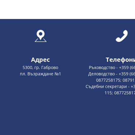
Адрес
Телефон
5300, гр. Габрово
Ръководство - +359 (6
пл. Възраждане №1
Деловодство - +359 (66
0877258175; 0879
Съдебни секретари - +3
115; 08772581