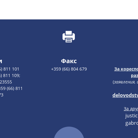
и
Факс
6) 811 101
+359 (66) 804 679
За коресп
) 811 109;
ра
123555
(
заявления,
59 (66) 811
73
delovodst
За др
justi
gabro