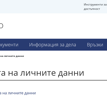
Инструменти за
достъпност
О
кументи
Информация за дела
Връзки
 на личните данни
та на личните данни
а на личните данни