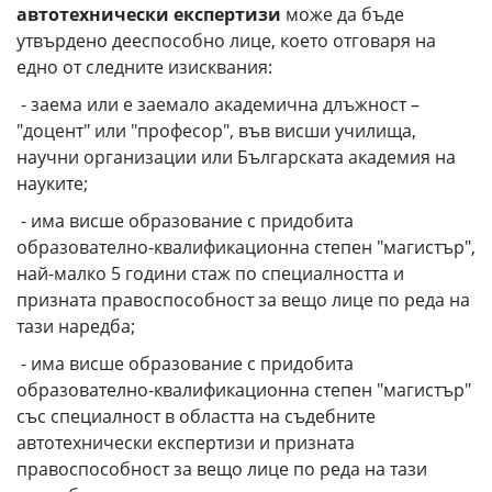
автотехнически експертизи
може да бъде
утвърдено дееспособно лице, което отговаря на
едно от следните изисквания:
- заема или е заемало академична длъжност –
"доцент" или "професор", във висши училища,
научни организации или Българската академия на
науките;
- има висше образование с придобита
образователно-квалификационна степен "магистър",
най-малко 5 години стаж по специалността и
призната правоспособност за вещо лице по реда на
тази наредба;
- има висше образование с придобита
образователно-квалификационна степен "магистър"
със специалност в областта на съдебните
автотехнически експертизи и призната
правоспособност за вещо лице по реда на тази