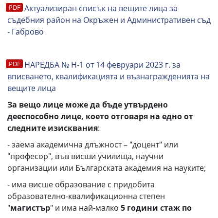
Актуализиран списък на вещите лица за
съдебния район на Окръжен и Административен съд
- Габрово
НАРЕДБА № Н-1 от 14 февруари 2023 г. за
вписването, квалификацията и възнагражденията на
вещите лица
За вещо лице може да бъде утвърдено
дееспособно лице, което отговаря на едно от
следните изисквания
:
- заема академична длъжност – "доцент" или
"професор", във висши училища, научни
организации или Българската академия на науките;
- има висше образование с придобита
образователно-квалификационна степен
"
магистър
" и има най-малко
5 години стаж по