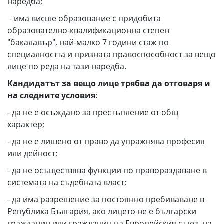
наредба;
- има висше образование с придобита
образователно-квалификационна степен
"бакалавър", най-малко 7 години стаж по
специалността и призната правоспособност за вещо
лице по реда на тази наредба.
Кандидатът за вещо лице трябва да отговаря и
на следните условия
:
- да не е осъждано за престъпление от общ
характер;
- да не е лишено от право да упражнява професия
или дейност;
- да не осъществява функции по правораздаване в
системата на съдебната власт;
- да има разрешение за постоянно пребиваване в
Република България, ако лицето не е български
гражданин или гражданин на Европейския съюз, на