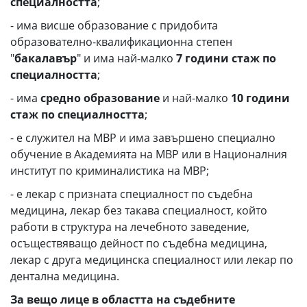
специалността
;
- има висше образование с придобита
образователно-квалификационна степен
"
бакалавър
" и има най-малко
7 години стаж по
специалността
;
- има
средно образование
и най-малко
10 години
стаж по специалността
;
- е служител на МВР и има завършено специално
обучение в Академията на МВР или в Националния
институт по криминалистика на МВР;
- e лекар с призната специалност по съдебна
медицина, лекар без такава специалност, който
работи в структура на лечебното заведение,
осъществяващо дейност по съдебна медицина,
лекар с друга медицинска специалност или лекар по
дентална медицина.
За вещо лице в областта на съдебните