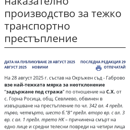
наказателно
производство за тежко
транспортно
престъпление
ДАТА НА ПУБЛИКУВАНЕ 28 АВГУСТ 2025
ПОСЛЕДНА РЕДАКЦИЯ 29
АВГУСТ 2025
НОВИНИ
ОТПЕЧАТАЙ
На 28 август 2025 г. състав на Окръжен съд - Габрово
взе най-тежката мярка за неотклонение
“
задържане под стража
” по отношение на
С.Х.
от
с. Горна Росица, общ. Севлиево, обвинен в
извършване на престъпление по
чл. 342 ал. 4 предл.
първо, четвърто, шесто б."В" предл. второ вр. с ал. 3
вр. с ал. 1 предл. трето НК
– причинена смърт на
едно лице и средни телесни повреди на четири лица