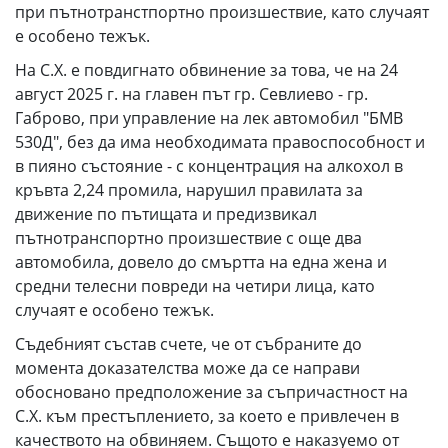
при пътнотранстпортно произшествие, като случаят
е особено тежък.
На С.Х. е повдигнато обвинение за това, че на 24
август 2025 г. на главен път гр. Севлиево - гр.
Габрово, при управление на лек автомобил "БМВ
530Д", без да има необходимата правоспособност и
в пияно състояние - с концентрация на алкохол в
кръвта 2,24 промила, нарушил правилата за
движение по пътищата и предизвикал
пътнотранспортно произшествие с още два
автомобила, довело до смъртта на една жена и
средни телесни повреди на четири лица, като
случаят е особено тежък.
Съдебният състав счете, че от събраните до
момента доказателства може да се направи
обосновано предположение за съпричастност на
С.Х. към престъплението, за което е привлечен в
качеството на обвиняем. Същото е наказуемо от