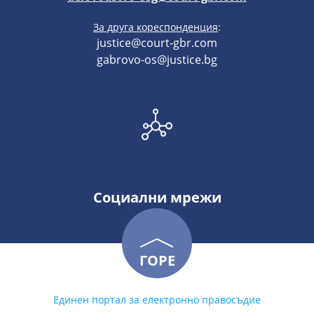
За друга кореспонденция
:
justice@court-gbr.com
gabrovo-os@justice.bg
Социални мрежи
ГОРЕ
Единен портал за електронно правосъдие