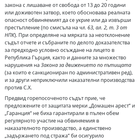
закона с лишаване от свобода от 13 до 20 години
или доживотен затвор, което обосновава реалната
опасност обвиняемият да се укрие или да извърши
престъпление (по смисъла на
чл. 63, ал. 2, т. 3 от
НПК
). При определяне на мярката за неотклонение
съдът отчете и събраните по делото доказателства
за предходно условно осъждане на лицето в
Република Гърция, както и данните за множество
нарушения на
Закона за движението по пътищата
(за които е санкциониран по административен ред),
и за други неприключили наказателни производства
против С.Х.
Предвид горепосоченото съдът прие, че
предложените от защитата мерки „Домашен арест“ и
„Гаранция“ не биха гарантирали в пълен обем
регулярното участие на обвиняемия в
наказателното производство, а единствено
„задържането под стража“ би осигурило