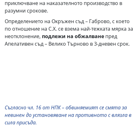
приключване на наказателното производство в
разумни срокове.
Определението на Окръжен съд – Габрово, с което
по отношение на С.Х. се взема най-тежката мярка за
неотклонение,
подлежи на обжалване
пред
Апелативен съд – Велико Търново в 3-дневен срок.
Съгласно чл. 16 от НПК – обвиняемият се смята за
невинен до установяване на противното с влязла в
сила присъда.