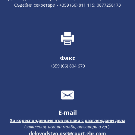
Съдебни секретари - +359 (66) 811 115; 0877258173
Факс
+359 (66) 804 679
E-mail
За кореспонденция във връзка с разглеждани дела
(
заявления, искови молби, отговори и др.
):
delovodstvo-osg@court-gbr.com