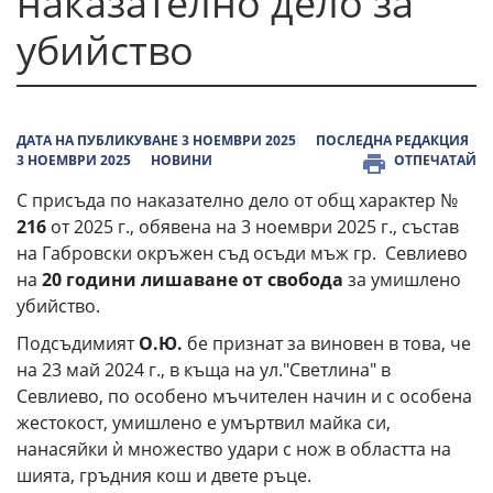
наказателно дело за
убийство
ДАТА НА ПУБЛИКУВАНЕ 3 НОЕМВРИ 2025
ПОСЛЕДНА РЕДАКЦИЯ
3 НОЕМВРИ 2025
НОВИНИ
ОТПЕЧАТАЙ
С присъда по наказателно дело от общ характер №
216
от 2025 г., обявена на 3 ноември 2025 г., състав
на Габровски окръжен съд осъди мъж гр. Севлиево
на
20 години лишаване от свобода
за умишлено
убийство.
Подсъдимият
О.Ю.
бе признат за виновен в това, че
на 23 май 2024 г., в къща на ул."Светлина" в
Севлиево, по особено мъчителен начин и с особена
жестокост, умишлено е умъртвил майка си,
нанасяйки ѝ множество удари с нож в областта на
шията, гръдния кош и двете ръце.