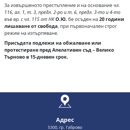
За извършеното престъпление и на основание
чл.
116, ал. 1, т. 3, предл. 2-ро и т. 6, предл. 3-то и 4-то
във вр. с чл. 115 от НК
О.Ю.
бе осъден на
20 години
лишаване от свобода
, при първоначален строг
режим на изтърпяване.
Присъдата подлежи на обжалване или
протестиране пред Апелативен съд – Велико
Търново в 15-дневен срок.
Адрес
5300, гр. Габрово