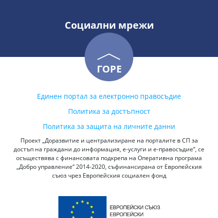
Социални мрежи
ГОРЕ
Единен портал за електронно правосъдие
Политика за достъпност
Политика за защита на личните данни
Проект „Доразвитие и централизиране на порталите в СП за
достъп на граждани до информация, е-услуги и е-правосъдие“, се
осъществява с финансовата подкрепа на Оперативна програма
„Добро управление“ 2014-2020, съфинансирана от Европейския
съюз чрез Европейския социален фонд