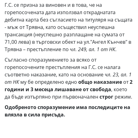
Г.С. се призна за виновен и в това, че на
горепосочената дата използвал откраднатата
дебитна карта без съгласието на титуляря на същата
- мъж от Трявна, като осъществил неуспешна
трансакция (неуспешно разплащане на сумата от
71,00 лева) в търговски обект на ул."Ангел Кънчев" в
Трявна – престъпление по
чл. 249, ал. 1 от НК
.
Съгласно споразумението за всяко от
горепосочените престъпления на Г.С. се налага
съответно наказание, като на основание
чл. 23, ал. 1
от НК
му бе определено едно
общо
наказание
от
2
години и 3 месеца лишаване от свобода
, което
да бъде изтърпяно при първоначален
строг
режим.
Одобреното споразумение има последиците на
влязла в сила присъда.