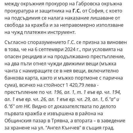
между окръжния прокурор на Габровска окръжна
прокуратура и защитника на
Г.С.
от София, с което
на подсъдимия се налага наказание лишаване от
свобода за кражба и за неправомерно използване
на чужд платежен инструмент.
Съгласно споразумението Г.С. се призна за виновен
в това, че на 6 септември 2024 г., при условията на
опасен рецидив и на продължавано престъпление,
на два пъти отнел чужди движими вещи (мъжка
чанта с намиращите се в нея вещи, включително
банкова карта, както и мъжко портмоне с парична
сума), всичко на стойност 1 420,79 лева -
престъпление по
чл. 196, ал. 1, т. 1 във вр. чл. 194,
ал. 1 във вр. чл. 26, ал. 1 във вр. чл. 29, ал. 1, б."а“ и
б."б" от НК.
Видно от доказателствата по делото
първата кражба е извършена в района на
Общинския пазар в Трявна, а втората – в заведение
за хранене на ул. "Ангел Кънчев" в същия град.