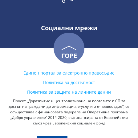
Социални мрежи
ГОРЕ
Единен портал за електронно правосъдие
Политика за достъпност
Политика за защита на личните данни
Проект „Доразвитие и централизиране на порталите в СП за
достъп на граждани до информация, е-услуги и е-правосъдие“, се
осъществява с финансовата подкрепа на Оперативна програма
„Добро управление“ 2014-2020, съфинансирана от Европейския
съюз чрез Европейския социален фонд