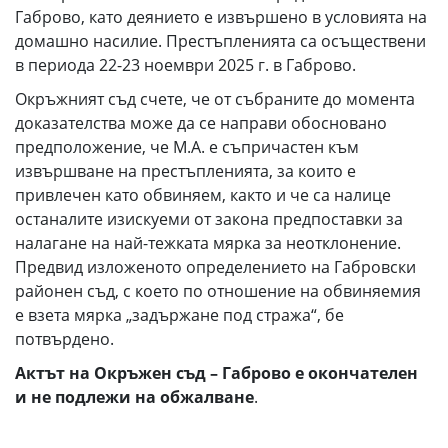
Габрово, като деянието е извършено в условията на
домашно насилие. Престъпленията са осъществени
в периода 22-23 ноември 2025 г. в Габрово.
Окръжният съд счете, че от събраните до момента
доказателства може да се направи обосновано
предположение, че М.А. е съпричастен към
извършване на престъпленията, за които е
привлечен като обвиняем, както и че са налице
останалите изискуеми от закона предпоставки за
налагане на най-тежката мярка за неотклонение.
Предвид изложеното определението на Габровски
районен съд, с което по отношение на обвиняемия
е взета мярка „задържане под стража“, бе
потвърдено.
Актът на Окръжен съд – Габрово е
окончателен
и
не
подлежи на обжалване
.