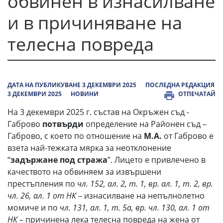
обвинен в изнасилване
и в причиняване на
телесна повреда
ДАТА НА ПУБЛИКУВАНЕ 3 ДЕКЕМВРИ 2025
ПОСЛЕДНА РЕДАКЦИЯ
3 ДЕКЕМВРИ 2025
НОВИНИ
ОТПЕЧАТАЙ
На 3 декември 2025 г. състав на Окръжен съд -
Габрово
потвърди
определение на Районен съд –
Габрово, с което по отношение на
М.А.
от Габрово е
взета най-тежката мярка за неотклонение
“
задържане под стража
”. Лицето е привлечено в
качеството на обвиняем за извършени
престъпления по
чл. 152, ал. 2, т. 1, вр. ал. 1, т. 2, вр.
чл. 26, ал. 1 от НК
– изнасилване на непълнолетно
момиче и по
чл. 131, ал. 1, т. 5а, вр. чл. 130, ал. 1 от
НК –
причинена лека телесна повреда на жена от