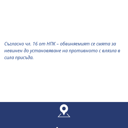
Съгласно чл. 16 от НПК – обвиняемият се смята за
невинен до установяване на противното с влязла в
сила присъда.