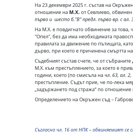
На 23 декември 2025 г. състав на Окръже
отношение на
М.Х.
от Севлиево, обвинен
първо и шесто б."В" предл. първо вр. с ал. 
На М.Х. е повдигнато обвинение за това, ч
"Опел", без да има необходимата правосп
правилата за движение по пътищата, като
дърво, при което е причинена смъртта на
Съдебният състав счете, че от събранит
М.Х. към престъплението, за което е прив
години, което (по смисъла на
чл. 63, ал. 2
престъпление. Съдът прие, че по-лека м
„задържането под стража“ по отношение 
Определението на Окръжен съд – Габро
Съгласно чл. 16 от НПК – обвиняемият се 