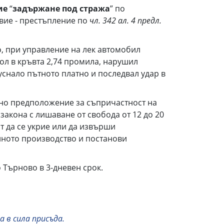
ие
“
задържане под стража
” по
вие - престъпление по
чл. 342 ал. 4 предл.
во, при управление на лек автомобил
ол в кръвта 2,74 промила, нарушил
уснало пътното платно и последвал удар в
ано предположение за съпричастност на
закона с лишаване от свобода от 12 до 20
т да се укрие или да извърши
лното производство и постанови
 Търново в 3-дневен срок.
 в сила присъда.