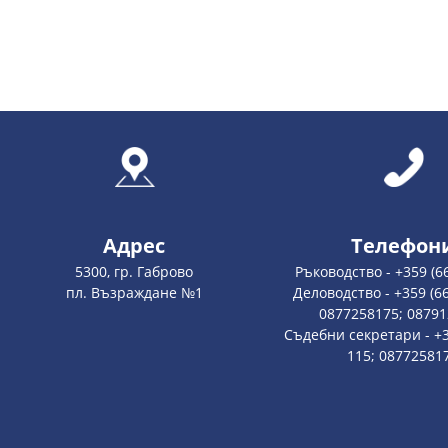
Адрес
Телефон
5300, гр. Габрово
Ръководство - +359 (6
пл. Възраждане №1
Деловодство - +359 (66
0877258175; 0879
Съдебни секретари - +3
115; 08772581