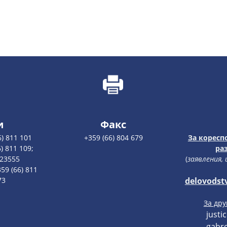
и
Факс
6) 811 101
+359 (66) 804 679
За коресп
) 811 109;
ра
123555
(
заявления,
59 (66) 811
73
delovodst
За др
justi
gabro