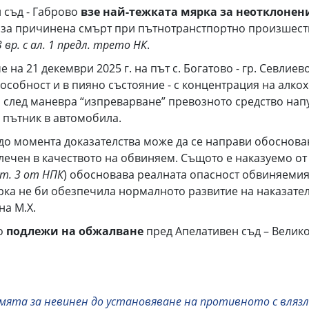
н съд - Габрово
взе най-тежката мярка за неотклонен
 за причинена смърт при пътнотранстпортно произшест
3 вр. с ал. 1 предл. трето НК
.
е на 21 декември 2025 г. на път с. Богатово - гр. Севлие
особност и в пияно състояние - с концентрация на алкох
 след маневра “изпреварване” превозното средство нап
 пътник в автомобила.
е до момента доказателства може да се направи обоснов
лечен в качеството на обвиняем. Същото е наказуемо от 
, т. 3 от НПК
) обосновава реалната опасност обвиняемия
ярка не би обезпечила нормалното развитие на наказате
на М.Х.
во
подлежи на обжалване
пред Апелативен съд – Велико
смята за невинен до установяване на противното с влязла