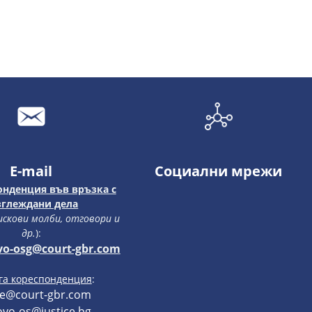
E-mail
Социални мрежи
онденция във връзка с
зглеждани дела
 искови молби, отговори и
др.
):
vo-osg@court-gbr.com
уга кореспонденция
:
ce@court-gbr.com
vo-os@justice.bg