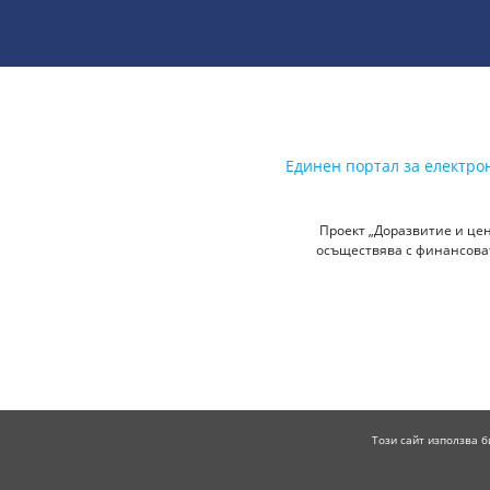
Единен портал за електро
Проект „Доразвитие и цен
осъществява с финансоват
Този сайт използва б