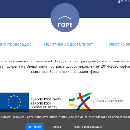
ГОРЕ
нно правосъдие
Политика за достъпност
Политика з
трализиране на порталите в СП за достъп на граждани до информация, е-у
а подкрепа на Оперативна програма „Добро управление“ 2014-2020, съф
съюз чрез Европейския социален фонд
исквитки (cookies). Като приемете бисквитките, можете да се възползвате от оптималнот
Приемам
Отказ
Повече информация