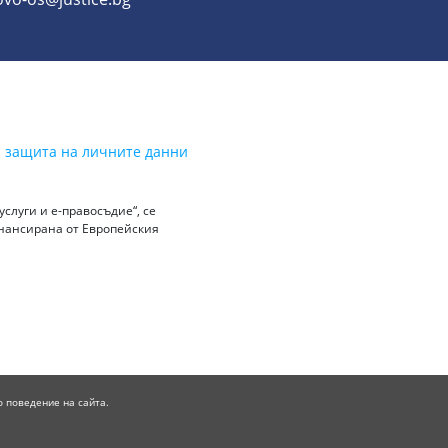
а защита на личните данни
слуги и е-правосъдие“, се
инансирана от Европейския
о поведение на сайта.