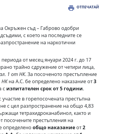
ОТПЕЧАТАЙ
в на Окръжен съд – Габрово одобри
съдими, с което на последните се
с разпространение на наркотични
 периода от месец януари 2024 г. до 17
рирано трайно сдружение от четири лица,
ал. 1 от НК
. За посоченото престъпление
т НК
на А.С. бе определено наказание от
3
а с
изпитателен срок от 5 години
.
: участие в горепосочената престъпна
ане с цел разпространение на общо 4,83
държащи тетрахидроканабинол, както и
от посочените престъпления на
е определено
общо
наказание
от
2