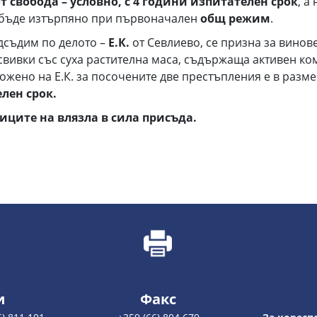
 свобода – условно, с 4 години изпитателен срок
, а
а бъде изтърпяно при първоначален
общ режим
.
дсъдим по делото –
Е.К.
от Севлиево, се призна за винове
 свивки със суха растителна маса, съдържаща активен к
ложено на Е.К. за посочените две престъпления е в разм
лен срок.
ците на влязла в сила присъда.
и
Факс