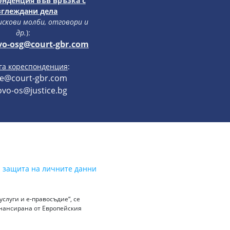
онденция във връзка с
зглеждани дела
 искови молби, отговори и
др.
):
vo-osg@court-gbr.com
уга кореспонденция
:
ce@court-gbr.com
vo-os@justice.bg
а защита на личните данни
слуги и е-правосъдие“, се
инансирана от Европейския