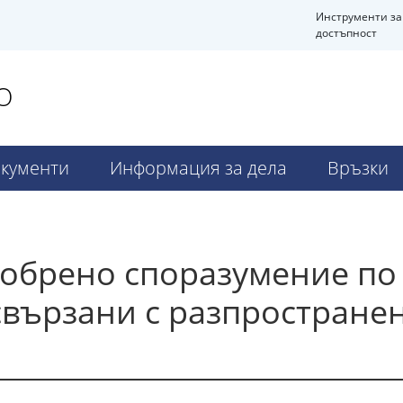
Инструменти за
достъпност
О
кументи
Информация за дела
Връзки
обрено споразумение по 
свързани с разпростране