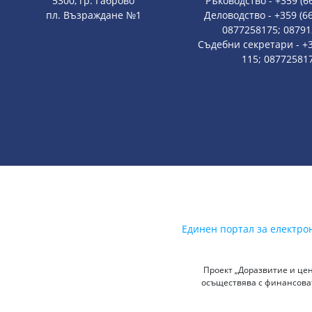
5300, гр. Габрово
Ръководство - +359 (6
пл. Възраждане №1
Деловодство - +359 (66
0877258175; 0879
Съдебни секретари - +3
115; 08772581
Единен портал за електро
Проект „Доразвитие и цен
осъществява с финансоват