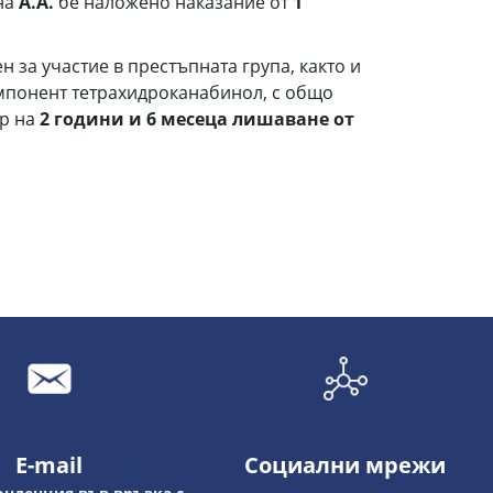
 на
А.А.
бе наложено наказание от
1
н за участие в престъпната група, както и
омпонент тетрахидроканабинол, с общо
ер на
2 години и 6 месеца лишаване от
E-mail
Социални мрежи