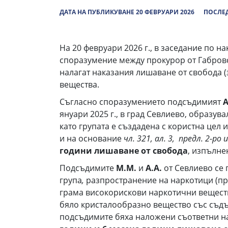
ДАТА НА ПУБЛИКУВАНЕ 20 ФЕВРУАРИ 2026
ПОСЛЕД
На 20 февруари 2026 г., в заседание по н
споразумение между прокурор от Габровс
налагат наказания лишаване от свобода (
вещества.
Съгласно споразумението подсъдимият
А
януари 2025 г., в град Севлиево, образу
като групата е създадена с користна цел
и на основание
чл. 321, ал. 3, предл. 2-ро 
години лишаване от свобода
, изпълне
Подсъдимите
М.М.
и
А.А.
от Севлиево се 
група
,
разпространение на наркотици (пр
грама високорискови наркотични веществ
бяло кристалообразно вещество със съд
подсъдимите бяха наложени съответни на