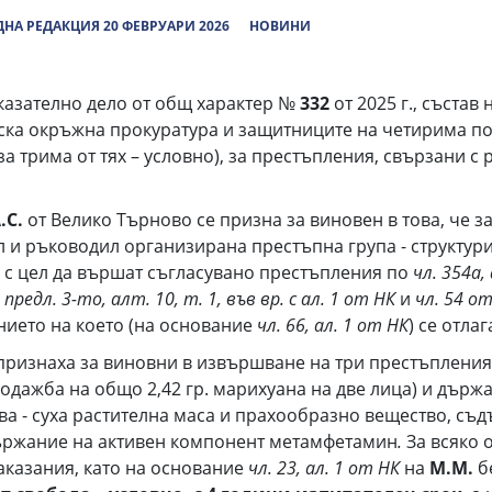
НА РЕДАКЦИЯ 20 ФЕВРУАРИ 2026
НОВИНИ
аказателно дело от общ характер №
332
от 2025 г., съста
ка окръжна прокуратура и защитниците на четирима под
за трима от тях – условно), за престъпления, свързани 
.С.
от Велико Търново се призна за виновен в това, че за
вал и ръководил организирана престъпна група - структу
 и с цел да вършат съгласувано престъпления по
чл.
354а, 
и предл. 3-то, алт. 10, т. 1, във вр. с ал. 1 от НК
и
чл. 54 о
нието на което (на основание
чл. 66, ал. 1 от НК
) се отлаг
признаха за виновни в извършване на три престъпления
одажба на общо 2,42 гр. марихуана на две лица) и държ
а - суха растителна маса и прахообразно вещество, съ
ържание на активен компонент метамфетамин
.
За всяко 
казания, като на основание
чл. 23, ал. 1 от НК
на
М.М.
б