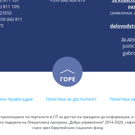
6) 811 101
+359 (66) 804 679
За коресп
) 811 109;
ра
123555
(
заявления,
59 (66) 811
73
delovodst
За др
justi
gabro
ГОРЕ
нно правосъдие
Политика за достъпност
Политика з
трализиране на порталите в СП за достъп на граждани до информация, е-у
а подкрепа на Оперативна програма „Добро управление“ 2014-2020, съф
съюз чрез Европейския социален фонд