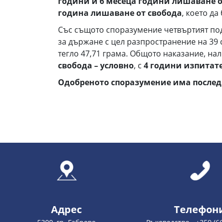
години и 6 месеца години лишаване от
година лишаване от свобода
, което д
Със същото споразумение четвъртият по
за държане с цел разпространение на 39
тегло 47,71 грама. Общото наказание, на
свобода – условно
, с
4 години
изпитате
Одобреното споразумение има последи
Адрес
Телефон