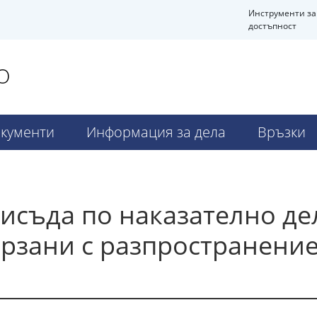
Инструменти за
достъпност
О
кументи
Информация за дела
Връзки
исъда по наказателно де
ързани с разпространени