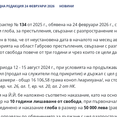
НА РЕДАКЦИЯ 24 ФЕВРУАРИ 2026
НОВИНИ
арактер №
134
от 2025 г., обявена на 24 февруари 2026 г.
 глоба, за престъпления, свързани с разпространение 
 в това, че от неустановена дата в началото на месец авгу
орията на област Габрово престъпления, свързани с раз
т свобода повече от три години и чрез които се цели да
ериода 12 - 15 август 2024 г., при условията на продължа
ил (продал на служители под прикритие) и държал с це
змери - общо 16 106,58 грама коноп /марихуана/, на сто
 вр. чл. 26, ал. 1, вр. чл. 20, ал. 2 от НК
.
 на Й.Й. бе наложено съответно наказание, като на ос
ер на
10 години лишаване от свобода
, при първонача
ъединено и наказание
глоба
в размер на
50 000 лева
(ра
бе оправдан по обвинението за държане с цел разпростра