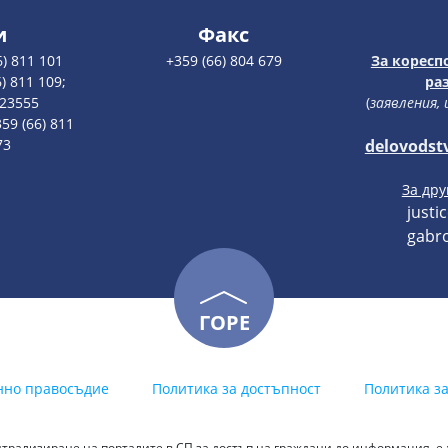
и
Факс
6) 811 101
+359 (66) 804 679
За коресп
) 811 109;
ра
123555
(
заявления,
59 (66) 811
73
delovodst
За др
justi
gabro
ГОРЕ
нно правосъдие
Политика за достъпност
Политика з
трализиране на порталите в СП за достъп на граждани до информация, е-у