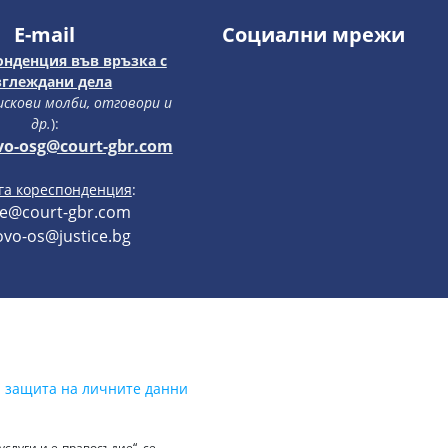
E-mail
Социални мрежи
онденция във връзка с
зглеждани дела
 искови молби, отговори и
др.
):
vo-osg@court-gbr.com
уга кореспонденция
:
ce@court-gbr.com
vo-os@justice.bg
а защита на личните данни
слуги и е-правосъдие“, се