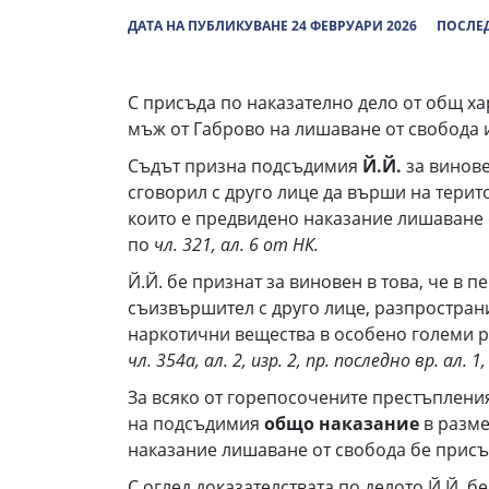
ДАТА НА ПУБЛИКУВАНЕ 24 ФЕВРУАРИ 2026
ПОСЛЕД
С присъда по наказателно дело от общ х
мъж от Габрово на лишаване от свобода и
Съдът призна подсъдимия
Й.Й.
за виновен
сговорил с друго лице да върши на терит
които е предвидено наказание лишаване о
по
чл. 321, ал. 6 от НК.
Й.Й. бе признат за виновен в това, че в п
съизвършител с друго лице, разпростран
наркотични вещества в особено големи ра
чл. 354а, ал. 2, изр. 2, пр. последно вр. ал. 1,
За всяко от горепосочените престъпления
на подсъдимия
общо наказание
в разм
наказание лишаване от свобода бе прис
С оглед доказателствата по делото Й.Й. 