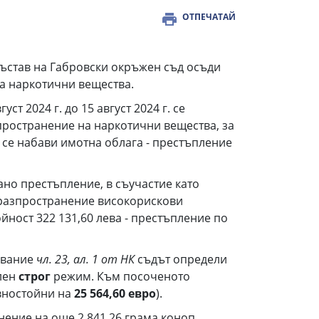
ОТПЕЧАТАЙ
, състав на Габровски окръжен съд осъди
на наркотични вещества.
ст 2024 г. до 15 август 2024 г. се
пространение на наркотични вещества, за
 се набави имотна облага - престъпление
вано престъпление, в съучастие като
л разпространение високорискови
йност 322 131,60 лева - престъпление по
нование
чл. 23, ал. 1 от НК
съдът определи
лен
строг
режим. Към посоченото
вностойни на
25 564,60 евро
).
нение на още 2 841,26 грама коноп