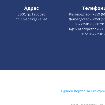
Адрес
Телефон
5300, гр. Габрово
Ръководство - +359 (6
пл. Възраждане №1
Деловодство - +359 (66
0877258175; 0879
Съдебни секретари - +3
115; 08772581
Единен портал за електро
Проект „Доразвитие и цен