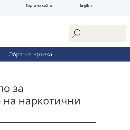
Карта на сайта
English
Обратна връзка
ло за
е на наркотични