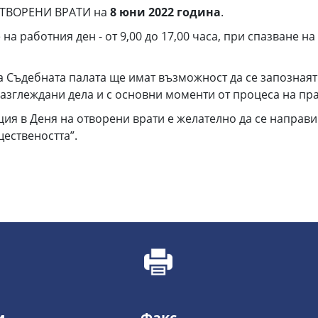
 ОТВОРЕНИ ВРАТИ на
8
юни 2022
година
.
а работния ден - от 9,00 до 17,00 часа, при спазване на
а Съдебната палата ще имат възможност да се запознаят 
разглеждани дела и с основни моменти от процеса на пр
ция в Деня на отворени врати е желателно да се направ
ществеността”.
и
Факс