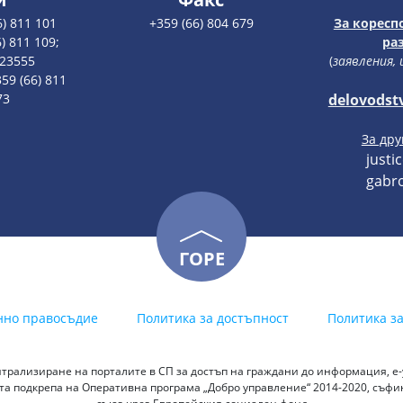
6) 811 101
+359 (66) 804 679
За коресп
) 811 109;
ра
123555
(
заявления,
59 (66) 811
73
delovodst
За др
justi
gabro
ГОРЕ
нно правосъдие
Политика за достъпност
Политика з
трализиране на порталите в СП за достъп на граждани до информация, е-у
а подкрепа на Оперативна програма „Добро управление“ 2014-2020, съф