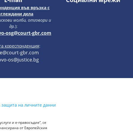
онденция във връзка с
зглеждани дела
 искови молби, отговори и
др.
):
vo-osg@court-gbr.com
уга кореспонденция
:
ce@court-gbr.com
vo-os@justice.bg
а защита на личните данни
слуги и е-правосъдие“, се
инансирана от Европейския