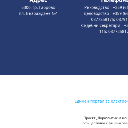
5300, гр. Габрово
Ръководство - +359 (6
пл. Възраждане №1
Деловодство - +359 (66
0877258175; 0879
Съдебни секретари - +3
115; 08772581
Единен портал за електро
Проект „Доразвитие и цен
осъществява с финансоват