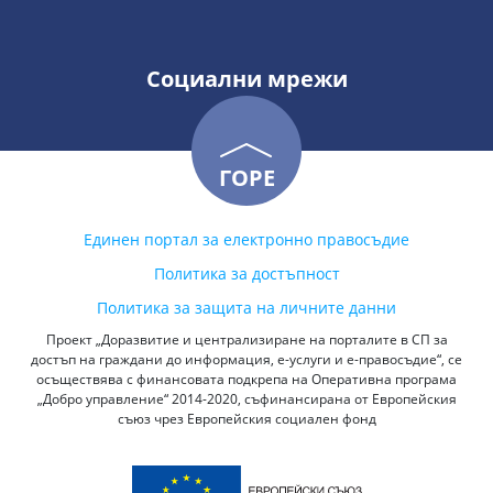
Социални мрежи
ГОРЕ
Единен портал за електронно правосъдие
Политика за достъпност
Политика за защита на личните данни
Проект „Доразвитие и централизиране на порталите в СП за
достъп на граждани до информация, е-услуги и е-правосъдие“, се
осъществява с финансовата подкрепа на Оперативна програма
„Добро управление“ 2014-2020, съфинансирана от Европейския
съюз чрез Европейския социален фонд