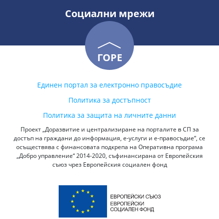
Социални мрежи
ГОРЕ
Единен портал за електронно правосъдие
Политика за достъпност
Политика за защита на личните данни
Проект „Доразвитие и централизиране на порталите в СП за
достъп на граждани до информация, е-услуги и е-правосъдие“, се
осъществява с финансовата подкрепа на Оперативна програма
„Добро управление“ 2014-2020, съфинансирана от Европейския
съюз чрез Европейския социален фонд