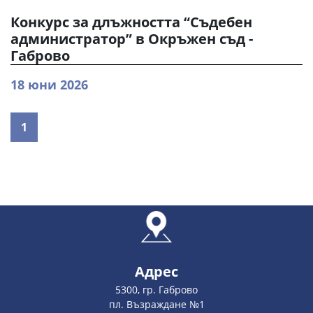
Конкурс за длъжността “Съдебен
администратор” в Окръжен съд -
Габрово
18 юни 2026
1
Адрес
5300, гр. Габрово
пл. Възраждане №1