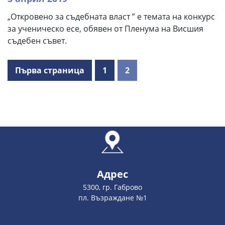
„Откровено за съдебната власт ” е темата на конкурс
за ученическо есе, обявен от Пленума на Висшия
съдебен съвет.
Първа страница
1
2
Адрес
5300, гр. Габрово
пл. Възраждане №1