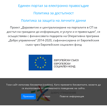
Единен портал за електронно правосъдие
Политика за достъпност
Политика за защита на личните данни
Проект „Доразвитие и централизиране на порталите в СП за
достъп на граждани до информация, е-услуги и е-правосъдие“, се
осъществява с финансовата подкрепа на Оперативна програма
„Добро управление“ 2014-2020, съфинансирана от Европейския
съюз чрез Европейския социален фонд
Този сайт използва бисквитки (cookies). Като приемете бисквитките, можете да
се възползвате от оптималното поведение на сайта.
Приемам
Отказ
Повече информация