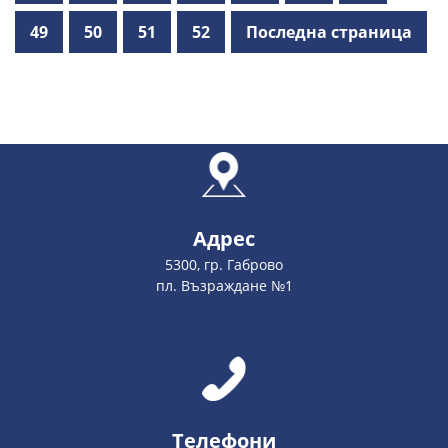
49
50
51
52
Последна страница
Адрес
5300, гр. Габрово
пл. Възраждане №1
Телефони