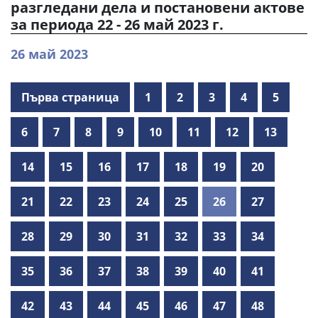
разгледани дела и постановени актове
за периода 22 - 26 май 2023 г.
26 май 2023
Първа страница
1
2
3
4
5
6
7
8
9
10
11
12
13
14
15
16
17
18
19
20
21
22
23
24
25
26
27
28
29
30
31
32
33
34
35
36
37
38
39
40
41
42
43
44
45
46
47
48