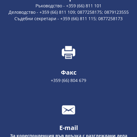
Ръководство - +359 (66) 811 101
Деловодство - +359 (66) 811 109; 0877258175; 0879123555
Съдебни секретари - +359 (66) 811 115; 0877258173
Факс
+359 (66) 804 679
E-mail
За кореспонденция във връзка с разглеждани дела