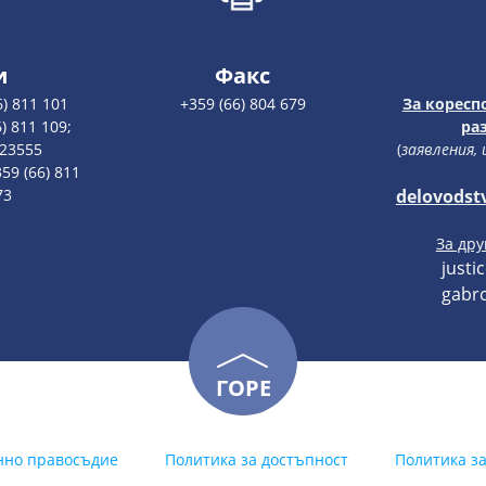
и
Факс
6) 811 101
+359 (66) 804 679
За коресп
) 811 109;
ра
123555
(
заявления,
59 (66) 811
73
delovodst
За др
justi
gabro
ГОРЕ
нно правосъдие
Политика за достъпност
Политика з