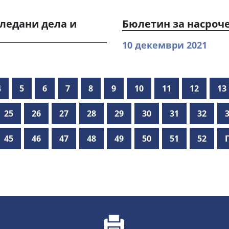
ледани дела и
Бюлетин за насроч
10 декември 2021
4
5
6
7
8
9
10
11
12
13
25
26
27
28
29
30
31
32
45
46
47
48
49
50
51
52