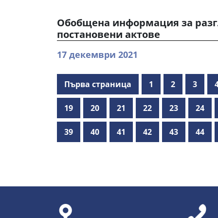
Обобщена информация за разг
постановени актове
17 декември 2021
Първа страница
1
2
3
19
20
21
22
23
24
39
40
41
42
43
44