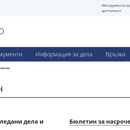
Инструменти за
достъпност
О
кументи
Информация за дела
Връзки
юлетин
н
ледани дела и
Бюлетин за насроч