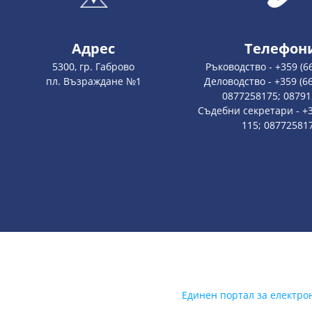
Адрес
Телефон
5300, гр. Габрово
Ръководство - +359 (6
пл. Възраждане №1
Деловодство - +359 (66
0877258175; 0879
Съдебни секретари - +3
115; 08772581
Единен портал за електро