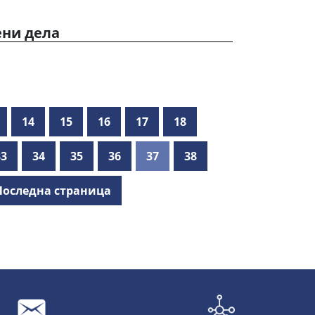
ени дела
14
15
16
17
18
33
34
35
36
37
38
Последна страница