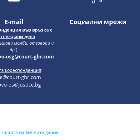
E-mail
Социални мрежи
онденция във връзка с
зглеждани дела
 искови молби, отговори и
др.
):
vo-osg@court-gbr.com
уга кореспонденция
:
ce@court-gbr.com
vo-os@justice.bg
а защита на личните данни